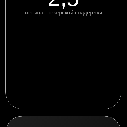
Как устроена
программа
Длительность программы: 2,5
месяца.
Основной фокус — практические
встречи 1 раз в неделю по 2−3 часа.
Работа идёт через: домашние
задания, разборы, корректировку
управленческих решений.
После оплаты вас добавят в чат
участников, в котором вы получаете
все материалы (презентации, чек-
листы, шаблоны, записи встреч