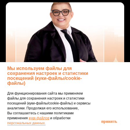
Мы используем файлы для
сохранения настроек и статистики
посещений (куки‑файлы/cookie-
Бизнес-интенсив «ДЕСЯТКА РОСТА HR»
файлы)
Практический интенсив для собственников и HR-
Для функционирования сайта мы применяем
специалистов. Научим выстраивать найм системно:
файлы для сохранения настроек и статистики
от вакансии до адаптации
посещений (куки‑файлы/cookie-файлы) и сервисы
аналитики. Продолжая его использование,
Вы соглашаетесь с нашими политиками
применения
куки‑файлов
и обработки
принять
персональных данных.