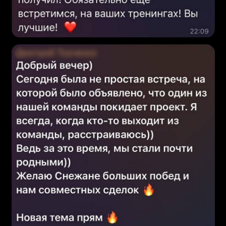
Максим Кузьмичёв
Директор по сопровождению клиентов
Glebova Global, бизнес-консультант
ведение живых практических встреч
разборы домашних заданий
работа с реальными кейсами
участников
корректировка управленческих
решений