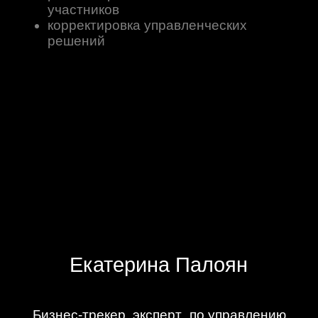
Если
80%
сдано
более
заданий
Об участии в интенсиве: