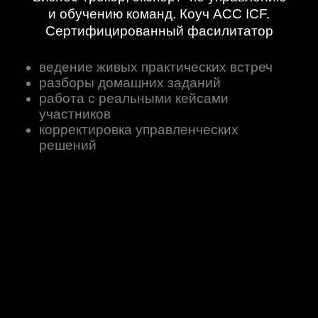
Если
80%
выполнено
менее
заданий