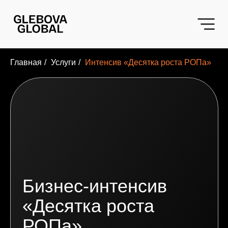
«script src="|/code.jivo.ru/widget/7cTdh9MQE1" async>
Главная
/
Услуги
/
Интенсив «Десятка роста РОПa»
Бизнес-интенсив
«Десятка роста
РОПа»
Практическая программа внедрения
управленческих инструментов
Не про «послушать». А про внедрить