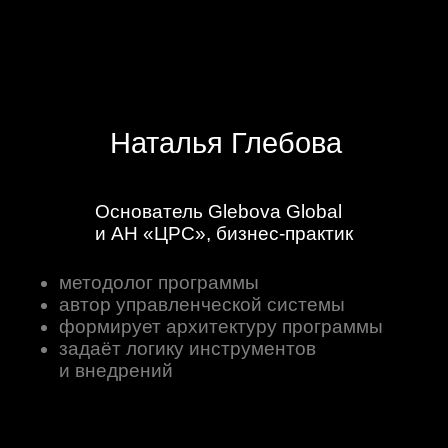
Марина Дейкун
Бизнес-трекер. Эксперт в продажах,
планировании и маркетинге.
Сертифицированный коуч АCC ICF
ведение живых практических встреч
разборы домашних заданий
работа с реальными кейсами
участников
корректировка управленческих
решений
Два варианта
сертификатов