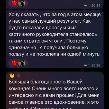
Наталья Глебова
Основатель Glebova Global
и АН «ЦРС», бизнес-практик
методолог программы
автор управленческой системы
формирует архитектуру программы
задаёт логику инструментов
и внедрений