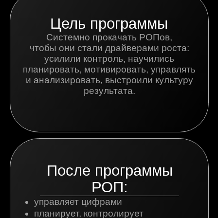
результата.
После программы
РОП:
управляет цифрами
планирует, контролирует
и корректирует
видит отклонения ДО провала плана
знает драйверы
результата и управляет ими
умеет проводить личное
планирование с сотрудником
снимает план/факт по каждому
агенту и понимает причины
отклонений