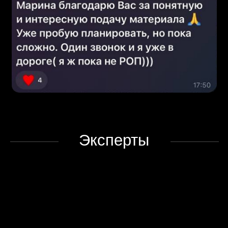
Екатерина Палоян
Бизнес-трекер, эксперт по управлению
и обучению команд. Коуч АCC ICF.
Сертифицированный фасилитатор
ведение живых практических встреч
разборы домашних заданий
работа с реальными кейсами
участников
корректировка управленческих
решений