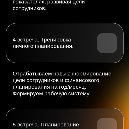
7 встреча. Еженедельные
встречи с сотрудниками. Чек
недели.
Разбираем структуру правильной
еженедельной встречи,
для корректировки показателей. Учимся
проводить «чек недели»
и контролировать динамику.
8 встреча. Драйверы + план-
факт.
Инструмент ежедневного контроля
показателей агентов. Как выводить
сотрудников на эффективные действия.