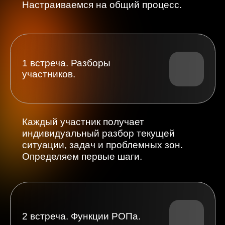
Личное планирование как инструмент
своей мотивации и команды.
Разберём, как вырасти в финансовых
показателях, развивая цели
сотрудников.
4 встреча. Тренировка
личного планирования.
Отрабатываем навык: формирование
цели сотрудников и финансового
планирования на год/месяц.
Формируем рабочую систему.