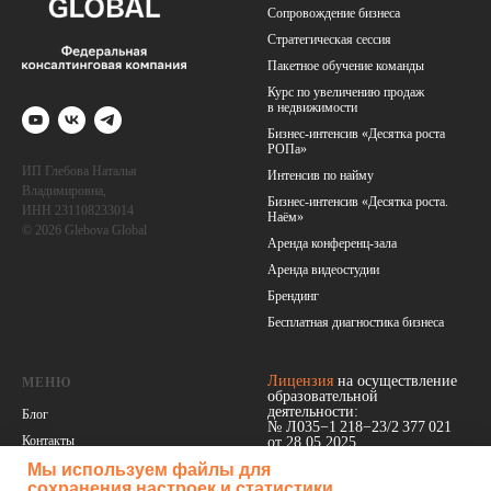
Сопровождение бизнеса
Стратегическая сессия
Пакетное обучение команды
Курс по увеличению продаж
в недв
ижимос
ти
Бизнес-интенсив «Десятка роста
РОПа»
ИП Глебова Наталья
Интенсив по найму
Владимировна,
Бизнес-интенсив «Десятка роста.
ИНН 231108233014
Наём»
© 2026 Glebova Global
Аренда конференц-зала
Аренда видеостудии
Брендинг
Бесплатная диагностика бизнеса
Лицензия
на осуществление
МЕНЮ
образовательной
деятельности:
Блог
№ Л035−1 218−23/2 377 021
Контакты
от 28.05.2025
События
Мы используем файлы для
сохранения настроек и статистики
Политика конфиденциальности