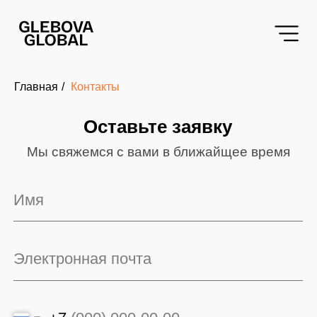
«script src="|/code.jivo.ru/widget/7cTdh9MQE1" async>
Главная
/
Контакты
Оставьте заявку
Мы свяжемся с вами в ближайщее время
Имя
Электронная почта
+7