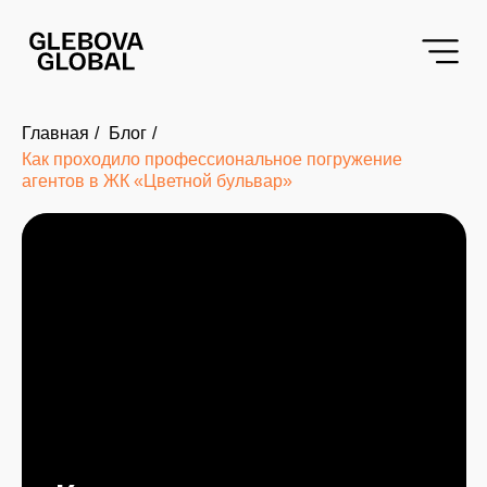
«script src="|/code.jivo.ru/widget/7cTdh9MQE1" async>
Главная
/
Блог
/
Как проходило профессиональное погружение
агентов в ЖК «Цветной бульвар»
Как проходило
профессиональное
погружение агентов в