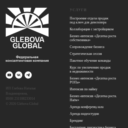
УСЛУГИ
Построение отдела продаж
под ключ для девелопера
Коллаборация с застройщиком
Бизнес-интенсив «Десятка роста
собственника»
Сопровождение бизнеса
Стратегическая сессия
Пакетное обучение команды
Курс по увеличению продаж
в недв
ижимос
ти
Бизнес-интенсив «Десятка роста
РОПа»
ИП Глебова Наталья
Интенсив по найму
Владимировна,
Бизнес-интенсив «Десятка роста.
ИНН 231108233014
Наём»
© 2026 Glebova Global
Аренда конференц-зала
Аренда видеостудии
Брендинг
Бесплатная диагностика бизнеса