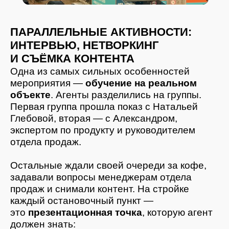
5. Логика выгоды
На каждой точке участникам
показывали
какая выгода важна для
конкретной ЦА
. Такой формат делает
обучение глубоким и запоминающимся.
Агент, пройдя путь покупателя сам,
начинает презентовать комплекс более
убедительно.
ГЛУБОКИЙ РАЗБОР КЕЙСОВ
ОТ РУКОВОДИТЕЛЯ ОТДЕЛА
ПРОДАЖ
После экскурсий Александр, рукводитель
отдела продаж ЖК «Цветной бульвар»
провёл детальный разбор кейсов.
Он показал:
как аргументировать стоимость;
как заходить в сделку через ипотеку;
как объяснять преимущества планировки;
какие фразы использовать;