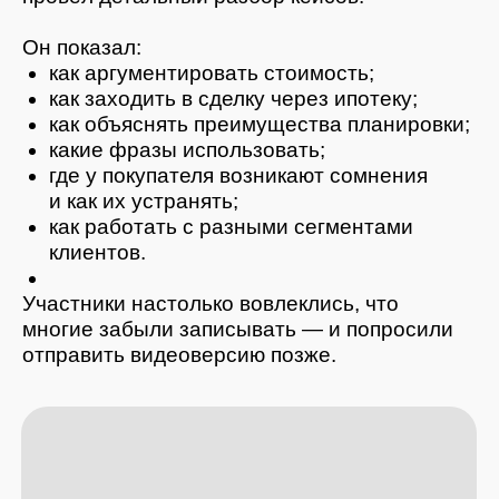
экспертов.
4. Рост доверия к ЖК
Публичность, открытость, доступность —
ключевые факторы, которые ценит
покупатель.
5. Первые бронирования уже в день
мероприятия
Агенты смогли сразу применить знания
в работе.
6. Повышение узнаваемости проекта
в городе
Контент, сторителлинг, листовки,
интервью — всё работает на бренд.
ВЫВОД
Мероприятие по ЖК «Цветной бульвар»
стало примером того, как правильно
организованное обучение способно: