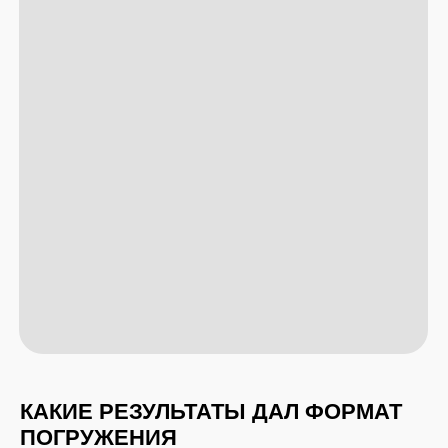
вдохновлять агентов,
повышать конверсию,
формировать эмоциональную связь
с проектом,
делать застройщика ближе к рынку,
усиливать продажи уже на старте.
Такой формат — это
не затраты,
а инвестиция в узнаваемость, доверие
и результаты отдела продаж
.
Хотите такое же погружение
для своего проекта?
Мы проводим выездные мастер-
классы, обучающие сессии
и иммерсивные мероприятия для