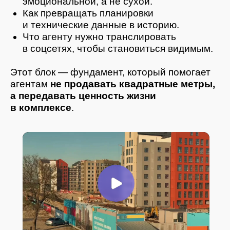
должен знать:
1. Где начинается путь клиента
— какие эмоции запускаются на входе,
— что важно показать первым.
2. Видовые особенности
— куда направлять взгляд покупателя,
— как объяснять планировочные
преимущества.
3. Технические решения
Александр подробно объяснял:
почему радиаторы установлены справа,
какие материалы применены,
чем отличаются инженерные решения,
как технические нюансы влияют на
комфорт проживания.
4. Функциональные зоны
Колясочные, велопарковки, кладовые —
агенты снимали всё, сразу создавая
контент.