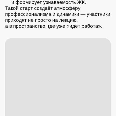
СБОР УЧАСТНИКОВ: АТМОСФЕРА
ДОВЕРИЯ И ВОВЛЕЧЁННОСТИ
У входа гостей встречали менеджеры
отдела продаж. Создавался тёплый,
непринуждённый нетворкинг:
кофе,
общение в мини-группах,
первые вопросы про проект,
знакомство с командой застройщика.
Эта часть очень важна для продаж
новостройки — она формирует
эмоциональный контакт между агентом и
брендом.
ПРИВЕТСТВЕННОЕ СЛОВО
И АЛГОРИТМ ПРЕЗЕНТАЦИИ
НОВОСТРОЙКИ
Наталья Глебова начала с главного:
«Любая презентация объекта начинается