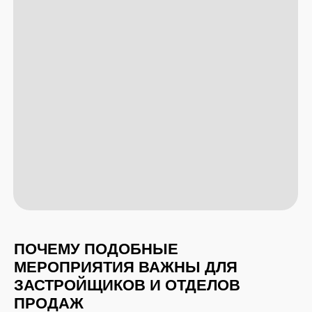
ПОЧЕМУ ПОДОБНЫЕ
МЕРОПРИЯТИЯ ВАЖНЫ ДЛЯ
ЗАСТРОЙЩИКОВ И ОТДЕЛОВ
ПРОДАЖ
Сегодня покупатель новостройки — это
человек, который:
перегружен информацией,
привык сравнивать десятки объектов,
ищет доверия и эмоционального отклика,
хочет понимать реальную ценность
объекта, а не только цифры.
Поэтому застройщикам важно
прокачивать
агентов
, которые представляют их продукт
перед рынком. Профессиональное обучение
помогает повысить конверсию, сократить
путь клиента к бронированию
и сформировать единое понимание