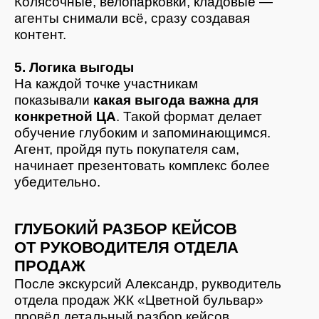
КАКИЕ РЕЗУЛЬТАТЫ ДАЛ ФОРМАТ
ПОГРУЖЕНИЯ
1. Глубокое понимание продукта
агентами
Они увидели объект своими глазами
и услышали живые аргументы для продаж.
2. Большой объём контента для
продвижения
Офферы, сторис, видео, интервью — всё,
что повышает видимость проекта.
3. Укрепление связки «агент —
менеджер — застройщик»
Участники увидели профессионализм
команды и узнали проект на уровне