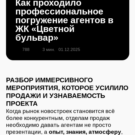
ЖК «Цветной
бульвар»
01.12.2025
788
3 мин.
РАЗБОР ИММЕРСИВНОГО
МЕРОПРИЯТИЯ, КОТОРОЕ УСИЛИЛО
ПРОДАЖИ И УЗНАВАЕМОСТЬ
ПРОЕКТА
Когда рынок новостроек становится всё
более конкурентным, отделам продаж
необходимо давать агентам не просто
презентации, а
опыт, знания, атмосферу
,
которые позволяют им передавать ценность
объекта покупателю.
В ЖК «Цветной бульвар» состоялось
большое обучающее мероприятие
с участием Натальи Глебовой —
федерального эксперта в сфере продаж
недвижимости. Оно объединило обучение,
практику на стройке, создание контента