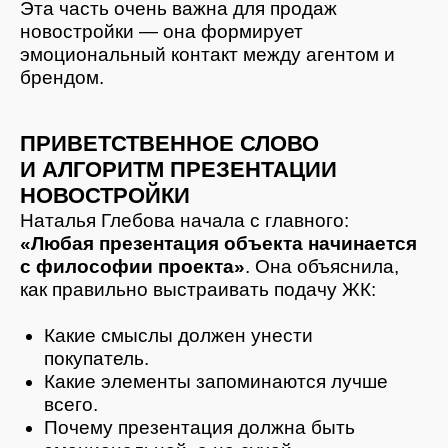
ПАРАЛЛЕЛЬНЫЕ АКТИВНОСТИ:
ИНТЕРВЬЮ, НЕТВОРКИНГ
И СЪЁМКА КОНТЕНТА
Одна из самых сильных особенностей
мероприятия —
обучение на реальном
объекте
. Агенты разделились на группы.
Первая группа прошла показ с Натальей
Глебовой, вторая — с Александром,
экспертом по продукту и руководителем
отдела продаж.
Остальные ждали своей очереди за кофе,
задавали вопросы менеджерам отдела
продаж и снимали контент. На стройке
каждый остановочный пункт —
это
презентационная точка
, которую агент