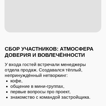
с философии проекта»
. Она объяснила,
как правильно выстраивать подачу ЖК:
Какие смыслы должен унести
покупатель.
Какие элементы запоминаются лучше
всего.
Почему презентация должна быть
эмоциональной, а не сухой.
Как превращать планировки
и технические данные в историю.
Что агенту нужно транслировать
в соцсетях, чтобы становиться видимым.
Этот блок — фундамент, который помогает
агентам
не продавать квадратные метры,
а передавать ценность жизни
в комплексе
.