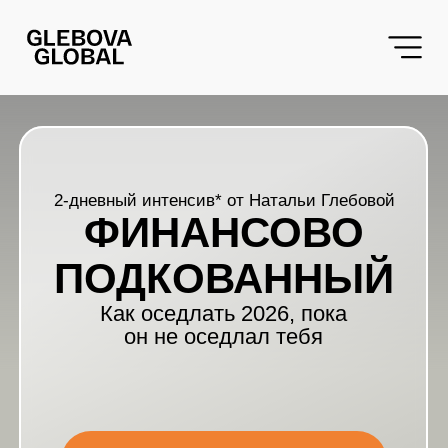
«script src="|/code.jivo.ru/widget/7cTdh9MQE1" async>
2-дневный интенсив* от Натальи Глебовой
ФИНАНСОВО
ПОДКОВАННЫЙ
Как оседлать 2026, пока
он не оседлал тебя
купить запись за 990 руб.
*интенсив состоялся, вы