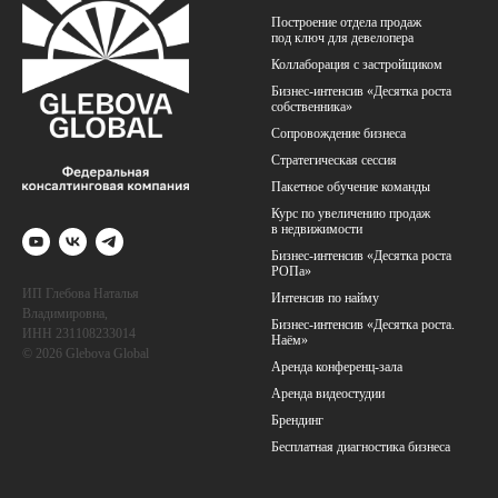
Построение отдела продаж
под ключ для девелопера
Коллаборация с застройщиком
Бизнес-интенсив «Десятка роста
собственника»
Сопровождение бизнеса
Стратегическая сессия
Пакетное обучение команды
Курс по увеличению продаж
в недв
ижимос
ти
Бизнес-интенсив «Десятка роста
РОПа»
ИП Глебова Наталья
Интенсив по найму
Владимировна,
Бизнес-интенсив «Десятка роста.
ИНН 231108233014
Наём»
© 2026 Glebova Global
Аренда конференц-зала
Аренда видеостудии
Брендинг
Бесплатная диагностика бизнеса