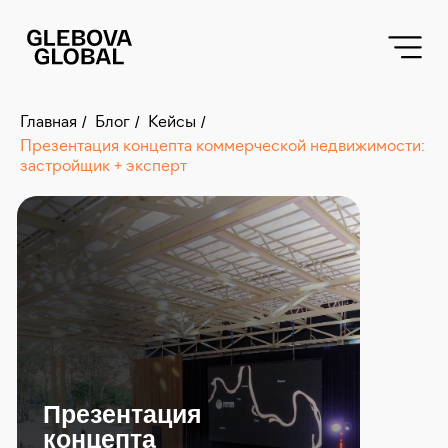
«script src="|/code.jivo.ru/widget/7cTdh9MQE1" async>
/
/
/
Главная
Блог
Кейсы
Презентация концепта коммерческой недвижимости:
застройщик + эксперт
Презентация
концепта