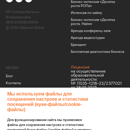
Бизнес-интенсив «Десятка
роста РОПа»
ИП Глебова Наталья
Интенсив по найму
Владимировна,
Бизнес-интенсив «Десятка
ИНН 231108233014
роста. Наём»
© 2026 Glebova Global
Аренда конференц-зала
Аренда видеостудии
Брендинг
Бесплатная диагностика бизнеса
Лицензия
МЕНЮ
на осуществление
образовательной
Блог
деятельности:
Контакты
№ Л035−1 218−23/2 377 021
от 28.05.2025
События
Мы используем файлы для
Карта
сайта
сохранения настроек и статистики
Политика конфиденциальности
посещений (куки‑файлы/cookie-
О нас
Согласие на обработку
файлы)
Часто задаваемые вопросы
персональных данных
Договор оферты
+7 (961) 500-83-50
Для функционирования сайта мы применяем
info@glebo
vaglobal.c
om
файлы для сохранения настроек и статистики
Политика обработки файлов для
сохранения настроек и