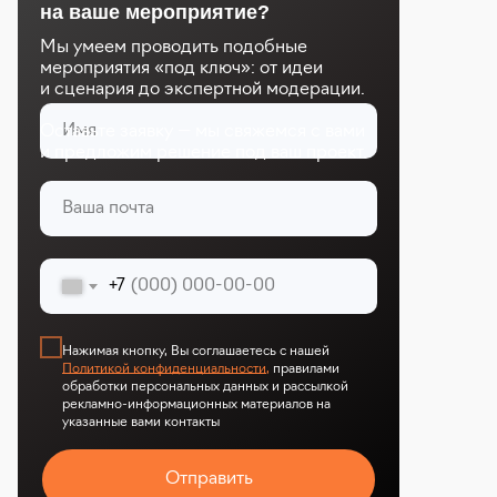
на ваше мероприятие?
Мы умеем проводить подобные
мероприятия «под ключ»: от идеи
и сценария до экспертной модерации.
Оставьте заявку — мы свяжемся с вами
и предложим решение под ваш проект.
+7
Нажимая кнопку, Вы соглашаетесь с нашей
Политикой конфиденциальности
,
правилами
обработки персональных данных и рассылкой
рекламно-информационных материалов на
указанные вами контакты
Отправить