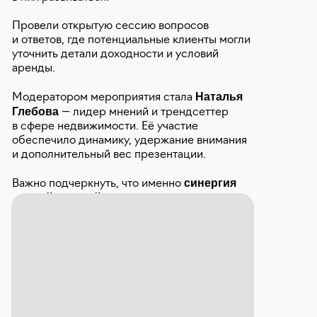
Провели открытую сессию вопросов
и ответов, где потенциальные клиенты могли
уточнить детали доходности и условий
аренды.
Наталья
Модератором мероприятия стала
Глебова
— лидер мнений и трендсеттер
в сфере недвижимости. Её участие
обеспечило динамику, удержание внимания
и дополнительный вес презентации.
синергия
Важно подчеркнуть, что именно
усилий застройщика и эксперта
задала тон
мероприятию: грамотная организация +
экспертная модерация = сильный эффект
для рынка.